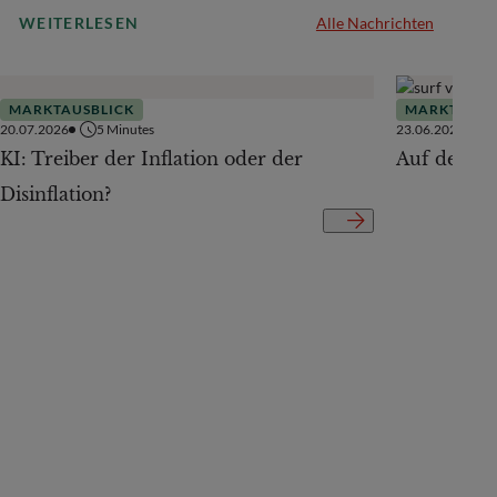
WEITERLESEN
Alle Nachrichten
MARKTAUSBLICK
MARKTAUSB
20.07.2026
5
Minutes
23.06.2026
KI: Treiber der Inflation oder der
Auf der Te
Disinflation?