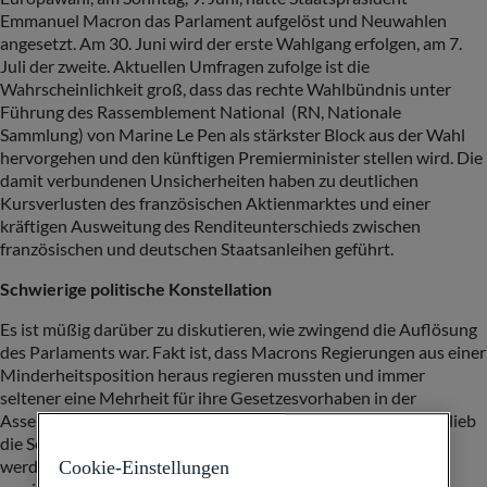
Emmanuel Macron das Parlament aufgelöst und Neuwahlen
angesetzt. Am 30. Juni wird der erste Wahlgang erfolgen, am 7.
Juli der zweite. Aktuellen Umfragen zufolge ist die
Wahrscheinlichkeit groß, dass das rechte Wahlbündnis unter
Führung des Rassemblement National (RN, Nationale
Sammlung) von Marine Le Pen als stärkster Block aus der Wahl
hervorgehen und den künftigen Premierminister stellen wird. Die
damit verbundenen Unsicherheiten haben zu deutlichen
Kursverlusten des französischen Aktienmarktes und einer
kräftigen Ausweitung des Renditeunterschieds zwischen
französischen und deutschen Staatsanleihen geführt.
Schwierige politische Konstellation
Es ist müßig darüber zu diskutieren, wie zwingend die Auflösung
des Parlaments war. Fakt ist, dass Macrons Regierungen aus einer
Minderheitsposition heraus regieren mussten und immer
seltener eine Mehrheit für ihre Gesetzesvorhaben in der
Assemblée nationale (Nationalversammlung) fanden. Stets blieb
die Sorge, durch ein Misstrauensvotum zu Fall gebracht zu
werden. Dass Macron das Parlament aufgelöst hat, zeigt
Cookie-Einstellungen