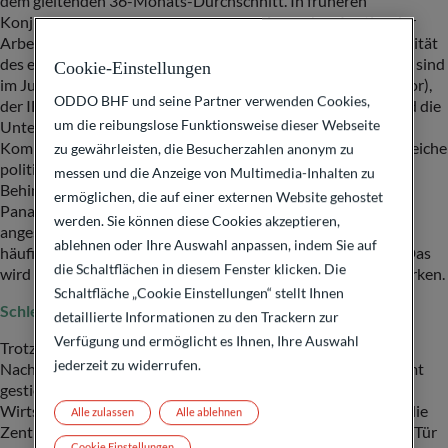
dem gleitenden 36-Monats-Durchschnitt. In früheren
Konjunkturzyklen folgte darauf meist ein rascher Anstieg der
Arbeitslosenquote. In Europa gibt es Anzeichen für die Fragilität
des einsetzenden Aufschwungs: die Einkaufsmanagerindizes sind
Cookie-Einstellungen
im Juni deutlich gesunken (45,8 für den verarbeitenden Sektor),
ODDO BHF und seine Partner verwenden Cookies,
der IFO-Geschäftsklimaindex in Deutschland ist gefallen und die
um die reibungslose Funktionsweise dieser Webseite
Unternehmens- und Verbraucherumfrage der Europäischen
Kommission ist leicht rückläufig. Dazu kommt die wenig hilfreiche
zu gewährleisten, die Besucherzahlen anonym zu
politische Unsicherheit in Frankreich. Zudem haben die
messen und die Anzeige von Multimedia-Inhalten zu
Behinderungen im Schiffsverkehr im Roten Meer und im
ermöglichen, die auf einer externen Website gehostet
Panamakanal globale Auswirkungen. Der Welthandel steht
werden. Sie können diese Cookies akzeptieren,
angesichts steigender Frachtkosten und dem Potenzial für
ablehnen oder Ihre Auswahl anpassen, indem Sie auf
häufigere Störungen der Lieferketten unter starkem Druck. Das
die Schaltflächen in diesem Fenster klicken. Die
wird sich letztlich auch auf das globale BIP-Wachstum auswirken.
Schaltfläche „Cookie Einstellungen“ stellt Ihnen
Schlechte Nachrichten sind gute Nachrichten… Vorerst
detaillierte Informationen zu den Trackern zur
Verfügung und ermöglicht es Ihnen, Ihre Auswahl
Trotz der sich abschwächenden Konjunktur („schlechte
jederzeit zu widerrufen.
Nachrichten“) sind die Kurse an den Finanzmärkten insgesamt
gestiegen. Dies erscheint unlogisch. Doch eine schwächelnde
Wirtschaft erhöht die Aussichten auf Zinssenkungen durch die
Alle zulassen
Alle ablehnen
Zentralbanken („gute Nachrichten“). Solange sich die Fed die Tür
Cookie Einstellungen