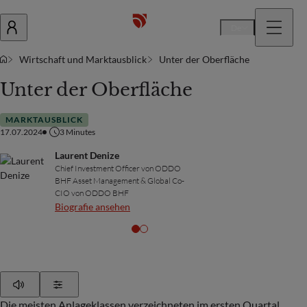
De
Wirtschaft und Marktausblick
Unter der Oberfläche
Unter der Oberfläche
MARKTAUSBLICK
17.07.2024
3
Minutes
Laurent Denize
Chief Investment Officer von ODDO
BHF Asset Management & Global Co-
CIO von ODDO BHF
Biografie ansehen
Play
Show Settings
Die meisten Anlageklassen verzeichneten im ersten Quartal