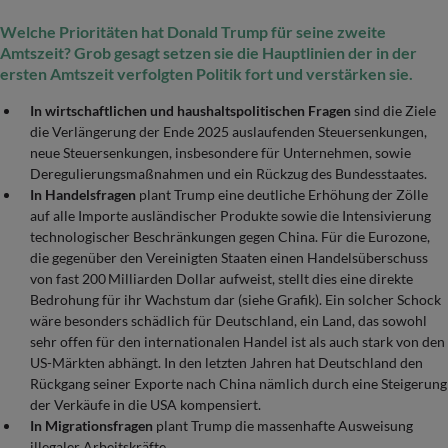
Welche Prioritäten hat Donald Trump für seine zweite
Amtszeit? Grob gesagt setzen sie die Hauptlinien der in der
ersten Amtszeit verfolgten Politik fort und verstärken sie.
In wirtschaftlichen und haushaltspolitischen Fragen
sind die Ziele
die Verlängerung der Ende 2025 auslaufenden Steuersenkungen,
neue Steuersenkungen, insbesondere für Unternehmen, sowie
Deregulierungsmaßnahmen und ein Rückzug des Bundesstaates.
In Handelsfragen
plant Trump eine deutliche Erhöhung der Zölle
auf alle Importe ausländischer Produkte sowie die Intensivierung
technologischer Beschränkungen gegen China. Für die Eurozone,
die gegenüber den Vereinigten Staaten einen Handelsüberschuss
von fast 200 Milliarden Dollar aufweist, stellt dies eine direkte
Bedrohung für ihr Wachstum dar (siehe Grafik). Ein solcher Schock
wäre besonders schädlich für Deutschland, ein Land, das sowohl
sehr offen für den internationalen Handel ist als auch stark von den
US-Märkten abhängt. In den letzten Jahren hat Deutschland den
Rückgang seiner Exporte nach China nämlich durch eine Steigerung
der Verkäufe in die USA kompensiert.
In Migrationsfragen
plant Trump die massenhafte Ausweisung
illegaler Arbeitskräfte.