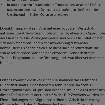
In geopolitischen Fragen
möchte Trump seinen gesamten Einfluss
nutzen, um eine rasche Beilegung der laufenden Konflikte in der
Ukraine und im Nahen Osten zu erreichen.
Donald Trump wird sein Amt mit einer robusten Wirtschaft
antreten. Die Arbeitslosenquote ist niedrig, ebenso die Sparquote
der Haushalte. Die Vermögenspreise sind hoch. Die Inflation hat
sich nach mehreren Jahren der Abweichung fast wieder
normalisiert. Es handelt sich also nicht um eine Wirtschaft, die
starke reflationäre Maßnahmen erfordert. Dennoch drängt
Trumps Programm in diese Richtung, und zwar über verschiedene
Kanäle.
Erstens könnten die fiskalischen Maßnahmen das Defizit des
Bundeshaushalts in den nächsten zehn Jahren um etwa 1,5
Prozentpunkte des BIP pro Jahr erhöhen. Im Jahr 2024 belief sich
dieses Defizit bereits auf rund 6,5 % des BIP. Zweitens würden die
Einschränkungen der Migrationsströme zu Arbeitskräftemangel
führen, wie nach der Aufhebung der Lockdowns. Dies hatte