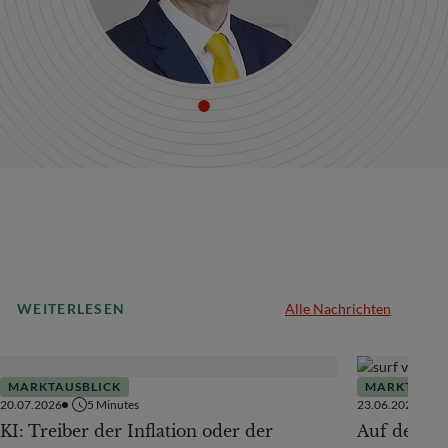
WEITERLESEN
Alle Nachrichten
MARKTAUSBLICK
MARKTAUSB
20.07.2026
5
Minutes
23.06.2026
KI: Treiber der Inflation oder der
Auf der Te