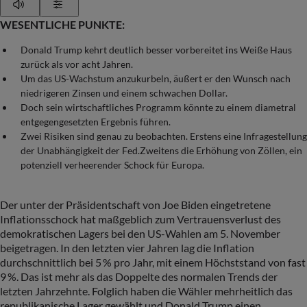
Play
Show Settings
WESENTLICHE PUNKTE:
Donald Trump kehrt deutlich besser vorbereitet ins Weiße Haus
zurück als vor acht Jahren.
Um das US-Wachstum anzukurbeln, äußert er den Wunsch nach
niedrigeren Zinsen und einem schwachen Dollar.
Doch sein wirtschaftliches Programm könnte zu einem diametral
entgegengesetzten Ergebnis führen.
Zwei Risiken sind genau zu beobachten. Erstens eine Infragestellung
der Unabhängigkeit der Fed.Zweitens die Erhöhung von Zöllen, ein
potenziell verheerender Schock für Europa.
Der unter der Präsidentschaft von Joe Biden eingetretene
Inflationsschock hat maßgeblich zum Vertrauensverlust des
demokratischen Lagers bei den US-Wahlen am 5. November
beigetragen. In den letzten vier Jahren lag die Inflation
durchschnittlich bei 5 % pro Jahr, mit einem Höchststand von fast
9 %. Das ist mehr als das Doppelte des normalen Trends der
letzten Jahrzehnte. Folglich haben die Wähler mehrheitlich das
republikanische Lager gewählt und Donald Trump einen