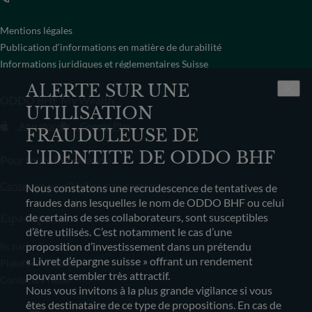
Mentions légales
Publication d‘informations en matière de durabilité
Informations juridiques et réglementaires Suisse
ALERTE SUR UNE
ODDO BHF My Wealth
UTILISATION
App store
Google Play
FRAUDULEUSE DE
L'IDENTITE DE ODDO BHF
Pour toute information
Contactez-nous
Résilier mon contrat
Nous constatons une recrudescence de tentatives de
fraudes dans lesquelles le nom de ODDO BHF ou celui
de certains de ses collaborateurs, sont susceptibles
Espace presse
d’être utilisés. C’est notamment le cas d’une
proposition d’investissement dans un prétendu
Ils parlent de nous
« Livret d’épargne suisse » offrant un rendement
Plateforme vidéo
pouvant sembler très attractif.
Contacts Presse
Nous vous invitons à la plus grande vigilance si vous
êtes destinataire de ce type de propositions. En cas de