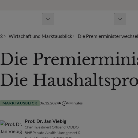
Geschäftsbereiche
Nachrichten & Analysen
Wirtschaft und Marktausblick
Die Premierminister wechse
Die Premierminis
Die Haushaltspr
MARKTAUSBLICK
06.12.2024
4
Minutes
Prof. Dr. Jan Viebig
Chief Investment Officer of ODDO
BHF Private Wealth Management &