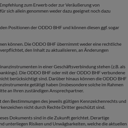
e Empfehlung zum Erwerb oder zur Veräußerung von
 für sich allein genommen weder dazu geeignet noch dazu
t den Positionen der ODDO BHF und können diesen ggf. sogar
ernehmen können. Die ODDO BHF übernimmt weder eine rechtliche
 verpflichtet, den Inhalt zu aktualisieren, an Änderungen
zinstrumenten in einer Geschäftsverbindung stehen (z.B. als
entbankings). Die ODDO BHF oder mit der ODDO BHF verbundene
icht berücksichtigt sind. Darüber hinaus können die ODDO BHF
zinstrumente getätigt haben (insbesondere solche im Rahmen
itte an Ihren zuständigen Ansprechpartner.
t den Bestimmungen des jeweils gültigen Kennzeichenrechts und
kenzeichen nicht durch Rechte Dritter geschützt sind.
eses Dokuments sind in die Zukunft gerichtet. Derartige
und unterliegen Risiken und Unwägbarkeiten, welche die aktuellen