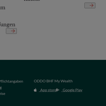
im
fungen
ODDO BHF My Wealth
flichtangaben
g
App store
Google Play
eise