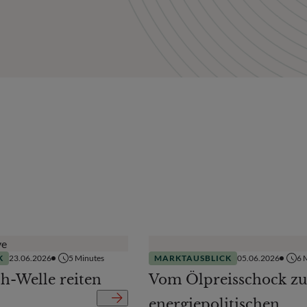
K
23.06.2026
5
Minutes
MARKTAUSBLICK
05.06.2026
6
M
ch-Welle reiten
Vom Ölpreisschock zu
energiepolitischen