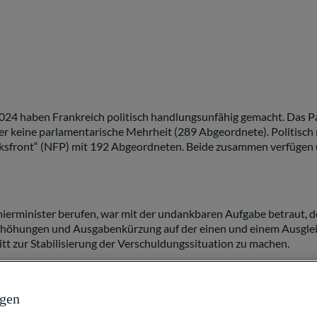
024 haben Frankreich politisch handlungsunfähig gemacht. Das Pa
r keine parlamentarische Mehrheit (289 Abgeordnete). Politisch 
lksfront“ (NFP) mit 192 Abgeordneten. Beide zusammen verfügen 
erminister berufen, war mit der undankbaren Aufgabe betraut, den
öhungen und Ausgabenkürzung auf der einen und einem Ausgleich v
tt zur Stabilisierung der Verschuldungssituation zu machen.
alt mit Hilfe der Sonderregelung in Artikel 49.3 der französisc
durch ein Misstrauensvotum gegen die Regierung gestoppt werden
ngen
ngen bei Medikamenten) entgegengekommen, konnte Marine Le Pe
ks und rechts (288 Stimmen wären erforderlich gewesen) hat die