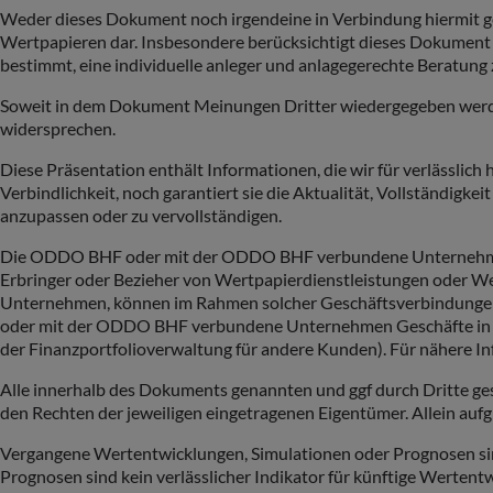
Weder dieses Dokument noch irgendeine in Verbindung hiermit g
Wertpapieren dar. Insbesondere berücksichtigt dieses Dokument 
bestimmt, eine individuelle anleger und anlagegerechte Beratung 
Soweit in dem Dokument Meinungen Dritter wiedergegeben werden
widersprechen.
Diese Präsentation enthält Informationen, die wir für verlässli
Verbindlichkeit, noch garantiert sie die Aktualität, Vollständigke
anzupassen oder zu vervollständigen.
Die ODDO BHF oder mit der ODDO BHF verbundene Unternehmen k
Erbringer oder Bezieher von Wertpapierdienstleistungen oder 
Unternehmen, können im Rahmen solcher Geschäftsverbindungen 
oder mit der ODDO BHF verbundene Unternehmen Geschäfte in od
der Finanzportfolioverwaltung für andere Kunden). Für nähere In
Alle innerhalb des Dokuments genannten und ggf durch Dritte g
den Rechten der jeweiligen eingetragenen Eigentümer. Allein aufg
Vergangene Wertentwicklungen, Simulationen oder Prognosen sind 
Prognosen sind kein verlässlicher Indikator für künftige Werten