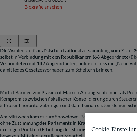
Global Co-CIO of ODDO BHF
Biografie ansehen
Play
Show Settings
Die Wahlen zur französischen Nationalversammlung vom 7. Juli 2
selbst in Verbindung mit den Republikanern (66 Abgeordnete) übe
Verbündeten mit 142 Abgeordneten, politisch links die „Neue Vo
damit jedes Gesetzesvorhaben zum Scheitern bringen.
Michel Barnier, von Präsident Macron Anfang September als Premi
Kompromiss zwischen fiskalischer Konsolidierung durch Steuererh
5 Prozent herunterzubringen und damit einen ersten kleinen Schri
Am Mittwoch kam es zum Showdown. Barnier hatte den Sozialhaush
ohne Zustimmung des Parlaments in Kraft treten, es kann aber 
Cookie-Einstellu
in einigen Punkten (Erhöhung der Stromsteuer, Kostenerstattu
bewegen. Mit einer deutlichen Mehrheit von 331 Stimmen von lin