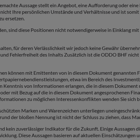
emachte Aussage stellt ein Angebot, eine Aufforderung oder ein
nicht Ihre persönlichen Umstände und Verhältnisse und ist somit
zu ersetzen.
, sind diese Positionen nicht notwendigerweise in Einklang mi
ch halten, für deren Verlässlichkeit wir jedoch keine Gewähr üb
it und Fehlerfreiheit des Inhalts Zusätzlich ist die ODDO BHF nicht
önnen mit Emittenten von in diesem Dokument genannten Finan
Wertpapiernebendienstleistungen, etwa im Bereich des Investm
Kenntnis von Informationen erlangen, die in diesem Dokument n
er mit Bezug auf die in diesem Dokument angesprochenen Finan
formationen zu möglichen Interessenkonflikten wenden Sie sich b
eschützten Marken und Warenzeichen unterliegen uneingeschränk
rund der bloßen Nennung ist nicht der Schluss zu ziehen, dass Mar
kein zuverlässiger Indikator für die Zukunft. Einige Aussagen di
twicklung. Diese Aussagen basieren auf aktuellen Einschätzungen 