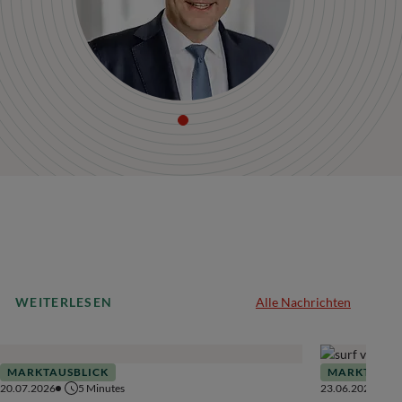
WEITERLESEN
Alle Nachrichten
MARKTAUSBLICK
MARKTAUSB
20.07.2026
5
Minutes
23.06.2026