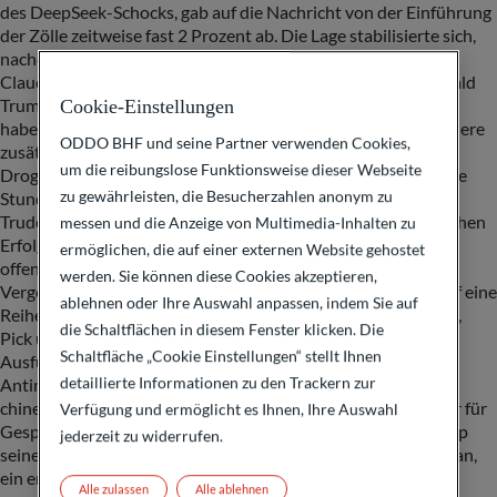
des DeepSeek-Schocks, gab auf die Nachricht von der Einführung
der Zölle zeitweise fast 2 Prozent ab. Die Lage stabilisierte sich,
nachdem die mexikanische Präsidentin
Claudia Sheinbaum bekanntgab, in einem Telefonat mit Donald
Trump ein Moratorium von 30 Tagen vereinbart zu
Cookie-Einstellungen
haben. Sheinbaum hatte Trump Verbesserungen – insbesondere
ODDO BHF und seine Partner verwenden Cookies,
zusätzliche Sicherheitskräfte – für die Grenzsicherung gegen
um die reibungslose Funktionsweise dieser Webseite
Drogenschmuggel und illegale Einwanderung zugesagt. Einige
zu gewährleisten, die Besucherzahlen anonym zu
Stunden später konnte auch der kanadische Premierminister
Trudeau nach einem Telefongespräch mit Trump einen ähnlichen
messen und die Anzeige von Multimedia-Inhalten zu
Erfolg melden. Die Regierung in Peking gab ihrerseits –
ermöglichen, die auf einer externen Website gehostet
offensichtlich gut vorbereitet – die Einführung von
werden. Sie können diese Cookies akzeptieren,
Vergeltungsmaßnahmen bekannt wie insbesondere Zölle auf eine
ablehnen oder Ihre Auswahl anpassen, indem Sie auf
Reihe von Energieprodukten, landwirtschaftliche Maschinen,
die Schaltflächen in diesem Fenster klicken. Die
Pick up-Trucks und hubraumstarke Fahrzeuge sowie
Schaltfläche „Cookie Einstellungen“ stellt Ihnen
Ausfuhrbeschränkungen für einige spezielle Mineralien, ein
detaillierte Informationen zu den Trackern zur
Antimonopolverfahren gegen Google. In der Summe gilt die
chinesische Reaktion unter Experten als Warnschuss. Die Tür für
Verfügung und ermöglicht es Ihnen, Ihre Auswahl
Gespräche soll wohl offenbleiben. Umgekehrt hat auch Trump
jederzeit zu widerrufen.
seine Bereitschaft zu einem Telefonat mit Xi Jinping kundgetan,
ein erster Termin ist allerdings gescheitert.
Alle zulassen
Alle ablehnen