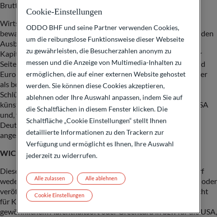
Bruttoinlandsprodukts auf 3,5 bis 4 Prozent im Raum.
Cookie-Einstellungen
Wirtschaftlich geht es vor allem darum, den Wohlstand zu
ODDO BHF und seine Partner verwenden Cookies,
bewahren. Zu wenig wurde in den zurückliegenden Jahren in den
um die reibungslose Funktionsweise dieser Webseite
Ausbau und die Modernisierung des volkswirtschaftlichen
zu gewährleisten, die Besucherzahlen anonym zu
Kapitalstocks investiert, auf privater Seite und auf staatlicher
messen und die Anzeige von Multimedia-Inhalten zu
Seite. Deshalb stagniert die Produktivität in Deutschland (und
Europa), und die Kapitalrentabilität ist oft wesentlich niedriger
ermöglichen, die auf einer externen Website gehostet
als beispielsweise in den USA. In einer Reihe von
werden. Sie können diese Cookies akzeptieren,
Schlüsseltechnologien, beispielsweise auf dem Feld der
ablehnen oder Ihre Auswahl anpassen, indem Sie auf
künstlichen Intelligenz, dominieren Unternehmen aus den USA
die Schaltflächen in diesem Fenster klicken. Die
und, vielleicht, Asien. Wirtschaftlich betrachtet hat sich in
Schaltfläche „Cookie Einstellungen“ stellt Ihnen
Deutschland und Europa erheblicher Handlungsbedarf
detaillierte Informationen zu den Trackern zur
angesammelt.
Verfügung und ermöglicht es Ihnen, Ihre Auswahl
WICHTIGE INFORMATION
jederzeit zu widerrufen.
Dieses vertrauliche Dokument ist nur für Sie bestimmt Es darf
Alle zulassen
Alle ablehnen
weder insgesamt, noch in Teilen reproduziert, weitergegeben oder
veröffentlicht werden. Insbesondere ist dieses Dokument nicht
Cookie Einstellungen
für Kunden oder andere Personen mit Sitz, Wohnsitz,
gewöhnlichem Aufenthaltsort oder Greencard in bzw für die USA,