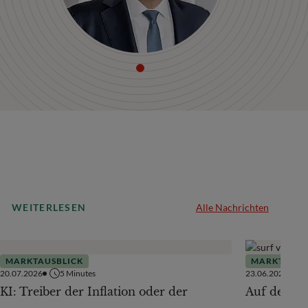
WEITERLESEN
Alle Nachrichten
MARKTAUSBLICK
MARKTAUSB
20.07.2026
5
Minutes
23.06.2026
KI: Treiber der Inflation oder der
Auf der Te