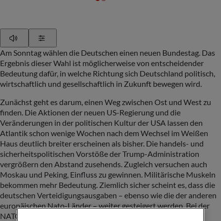
Play
Show Settings
Am Sonntag wählen die Deutschen einen neuen Bundestag. Das
Ergebnis dieser Wahl ist möglicherweise von entscheidender
Bedeutung dafür, in welche Richtung sich Deutschland politisch,
wirtschaftlich und gesellschaftlich in Zukunft bewegen wird.
Zunächst geht es darum, einen Weg zwischen Ost und West zu
finden. Die Aktionen der neuen US-Regierung und die
Veränderungen in der politischen Kultur der USA lassen den
Atlantik schon wenige Wochen nach dem Wechsel im Weißen
Haus deutlich breiter erscheinen als bisher. Die handels- und
sicherheitspolitischen Vorstöße der Trump-Administration
vergrößern den Abstand zusehends. Zugleich versuchen auch
Moskau und Peking, Einfluss zu gewinnen. Militärische Muskeln
bekommen mehr Bedeutung. Ziemlich sicher scheint es, dass die
deutschen Verteidigungsausgaben – ebenso wie die der anderen
europäischen Nato-Länder – weiter gesteigert werden. Bei der
NATO stehen Erhöhungen um 1,5 bis 2 Prozent des