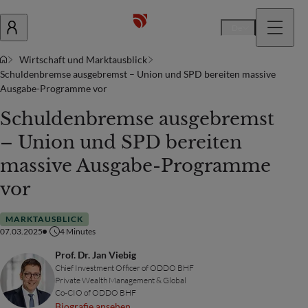
De
Wirtschaft und Marktausblick
Schuldenbremse ausgebremst – Union und SPD bereiten massive
Ausgabe-Programme vor
Schuldenbremse ausgebremst
– Union und SPD bereiten
massive Ausgabe-Programme
vor
MARKTAUSBLICK
07.03.2025
4
Minutes
Prof. Dr. Jan Viebig
Chief Investment Officer of ODDO BHF
Private Wealth Management & Global
Co-CIO of ODDO BHF
Biografie ansehen