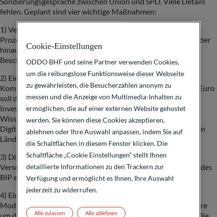
Sondierungsgespräche zwischen Union und SPD. Viele Details
fehlen. Geplant sind vier wichtige Maßnahmen:
1) Verteidigungsausgaben sollen nur bis zu einer Höhe von 1
Prozent auf die Schuldenbremse angerechnet werden – darüber
Cookie-Einstellungen
hinaus gehende Ausgaben sollen keiner unmittelbaren
Beschränkung unterworfen sein.
ODDO BHF und seine Partner verwenden Cookies,
um die reibungslose Funktionsweise dieser Webseite
2) Ein neues Sondervermögen Infrastruktur Bund, Länder,
zu gewährleisten, die Besucherzahlen anonym zu
Kommunen mit einem Finanzierungsvolumen von 500 Mrd. Euro
messen und die Anzeige von Multimedia-Inhalten zu
soll dazu dienen, über einen Zeitraum von 10 Jahren
Investitionen u.a. in Zivilschutz, Verkehr, Energie, Bildungs-,
ermöglichen, die auf einer externen Website gehostet
Wissenschafts- und Betreuungseinrichtungen, F&E, und
werden. Sie können diese Cookies akzeptieren,
Digitalisierung zu finanzieren. 100 Mrd. Euro davon sollen den
ablehnen oder Ihre Auswahl anpassen, indem Sie auf
Ländern und Kommunen bereitgestellt werden.
die Schaltflächen in diesem Fenster klicken. Die
Schaltfläche „Cookie Einstellungen“ stellt Ihnen
3) Die Länder sollen einen erweiterten „normalen“
detaillierte Informationen zu den Trackern zur
Verschuldungsspielraum bis zu einer Höhe von 0,35 Prozent des
BIP erhalten.
Verfügung und ermöglicht es Ihnen, Ihre Auswahl
jederzeit zu widerrufen.
4) Eine Expertenkommission soll Vorschläge für die
Modernisierung der Schuldenbremse erarbeiten, insbesondere
Alle zulassen
Alle ablehnen
um den Spielraum für Investitionen dauerhaft zu erweitern. Die