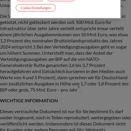
Umsetzung dieser Reform ist bis Ende des Jahres vorgesehen.
Cookie Einstellungen
Die Vereinbarung von Union und SPD lässt erkennen, dass nun
geklotzt, nicht gekleckert werden soll. 500 Mrd. Euro für
Infrastruktur über zehn Jahre verteilt entspricht linear verteilt
einem jährlichen Ausgabenvolumen von 50 Mrd. Euro, was etwa
1,2 Prozent des nominalen Bruttoinlandsprodukts des Jahres
2024 entspricht.1 Bei den Verteidigungsausgaben geht es sogar
um höhere Summen. Unterstellt man, dass der Anteil der
Verteidigungsausgaben am BIP auf die von NATO-
Generalsekretär Rutte genannten 3,6 bis 3,7 Prozent
heraufgefahren wird (tatsächlich kursieren in den Medien auch
Werte von 4 und 5 Prozent), dann sprechen wir für Deutschland
von zusätzlichen Ausgaben in Höhe von 1,7 oder 1,8 Prozent des
2
BIP oder, grob, 75 Mrd. Euro – pro Jahr
.
WICHTIGE INFORMATION
Dieses vertrauliche Dokument ist nur für Sie bestimmt Es darf
weder insgesamt, noch in Teilen reproduziert, weitergegeben oder
veröffentlicht werden. Insbesondere ist dieses Dokument nicht
für Kunden oder andere Personen mit Sitz, Wohnsitz,