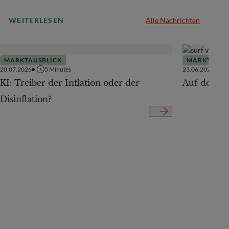
WEITERLESEN
Alle Nachrichten
MARKTAUSBLICK
MARKTAUSB
20.07.2026
5
Minutes
23.06.2026
KI: Treiber der Inflation oder der
Auf der Te
Disinflation?