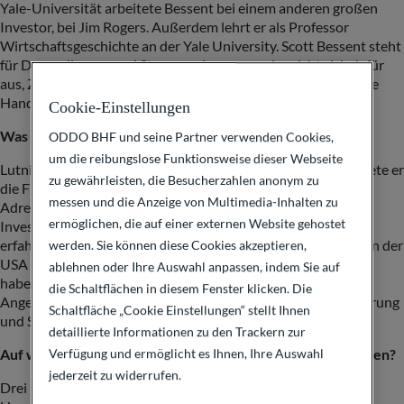
Yale-Universität arbeitete Bessent bei einem anderen großen
Investor, bei Jim Rogers. Außerdem lehrt er als Professor
Wirtschaftsgeschichte an der Yale University. Scott Bessent steht
für Deregulierung und Steuersenkungen und spricht sich dafür
aus, Zölle einzusetzen, um aus seiner Sicht für die USA unfaire
Handelsbedingungen zu korrigieren.
Cookie-Einstellungen
Was ist mit Lutnick
und Greer?
ODDO BHF und seine Partner verwenden Cookies,
um die reibungslose Funktionsweise dieser Webseite
Lutnick steht Bessent an Expertise kaum nach. Seit 1991 leitete er
zu gewährleisten, die Besucherzahlen anonym zu
die Finanzgesellschaft Cantor Fitzgerald, einer anerkannten
messen und die Anzeige von Multimedia-Inhalten zu
Adresse an der Wall Street für Wertpapierhandel und
ermöglichen, die auf einer externen Website gehostet
Investmentbanking. Jamieson Greer ist ein international
erfahrener Jurist: Als Anwalt war er in diverse Verhandlungen der
werden. Sie können diese Cookies akzeptieren,
USA über internationale Handelsfragen eingebunden. Beide
ablehnen oder Ihre Auswahl anpassen, indem Sie auf
haben sich für höhere Zölle ausgesprochen und tragen die
die Schaltflächen in diesem Fenster klicken. Die
Angebotspolitik von Trump mit. Sie bringen praktische Erfahrung
Schaltfläche „Cookie Einstellungen“ stellt Ihnen
und Sachkenntnis mit und stehen der Wall Street nahe.
detaillierte Informationen zu den Trackern zur
Verfügung und ermöglicht es Ihnen, Ihre Auswahl
Auf welche Eckpunkte sollten Anleger nun besonders achten?
jederzeit zu widerrufen.
Drei Politikbereiche sind aus meiner Sicht zentral. Die