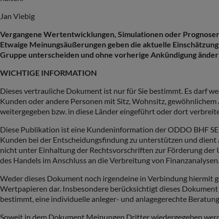
Jan Viebig
Vergangene Wertentwicklungen, Simulationen oder Prognosen si
Etwaige Meinungsäußerungen geben die aktuelle Einschätzung
Gruppe unterscheiden und ohne vorherige Ankündigung änder
WICHTIGE INFORMATION
Dieses vertrauliche Dokument ist nur für Sie bestimmt. Es darf w
Kunden oder andere Personen mit Sitz, Wohnsitz, gewöhnlichem A
weitergegeben bzw. in diese Länder eingeführt oder dort verbreit
Diese Publikation ist eine Kundeninformation der ODDO BHF S
Kunden bei der Entscheidungsfindung zu unterstützen und dient
nicht unter Einhaltung der Rechtsvorschriften zur Förderung de
des Handels im Anschluss an die Verbreitung von Finanzanalysen
Weder dieses Dokument noch irgendeine in Verbindung hiermit g
Wertpapieren dar. Insbesondere berücksichtigt dieses Dokument 
bestimmt, eine individuelle anleger- und anlagegerechte Beratung
Soweit in dem Dokument Meinungen Dritter wiedergegeben werden