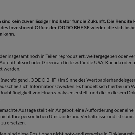
nd kein zuverlässiger Indikator für die Zukunft. Die Rendite
 des Investment Office der ODDO BHF SE wieder, die sich in
n kann.
eder insgesamt noch in Teilen reproduziert, weitergegeben oder ve
ufenthaltsort oder Greencard in bzw. für die USA, Kanada oder a
et werden.
E (nachfolgend „ODDO BHF“) im Sinne des Wertpapierhandelsges
 ausschließlich Informationszwecken. Es handelt sich hierbei u
r Unabhängigkeit von Finanzanalysen erstellt und die in diesem 
.
emachte Aussage stellt ein Angebot, eine Aufforderung oder ein
nicht Ihre persönlichen Umstände und Verhältnisse und ist somit
 zu ersetzen.
, sind diese Positionen nicht notwendigerweise in Einklang mi