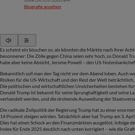
Global Co-CIO of ODDO BHF
Biografie ansehen
Play
Show Settings
Es scheint ein bisschen so, als könnten die Märkte nach ihrer 
besonnener: Die Zölle gegen China seien sehr hoch, so Donald Trum
habe aber keine Absicht, Jerome Powell – den US-Notenbankchef 
Bekanntlich soll man den Tag nicht vor dem Abend loben. Auch wenn
Risiken für die US-Wirtschaft und den Rest der Welt beträchtlic
Die politischen und wirtschaftlichen Unsicherheiten bestehen for
Donald Trump ist bekannt für seine Sprunghaftigkeit und seine L
verhandelt werden, und die drohende Ausweitung der Staatsvers
Die radikale Zollpolitik der Regierung Trump hat zu einer enorm
14 Prozent steigen würden. Tatsächlich aber hat Trump am 3. Apri
Dies hat einen Schock an den Finanzmärkten ausgelöst. Infolge d
Index für Ende 2025 deutlich nach unten korrigiert – wie die Grafik