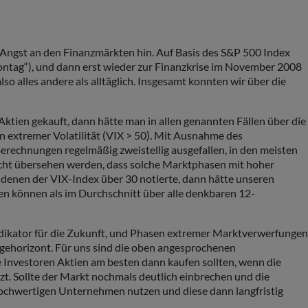
 Angst an den Finanzmärkten hin. Auf Basis des S&P 500 Index
ontag“), und dann erst wieder zur Finanzkrise im November 2008
 alles andere als alltäglich. Insgesamt konnten wir über die
tien gekauft, dann hätte man in allen genannten Fällen über die
en extremer Volatilität (VIX > 50). Mit Ausnahme des
rechnungen regelmäßig zweistellig ausgefallen, in den meisten
f nicht übersehen werden, dass solche Marktphasen mit hoher
n denen der VIX-Index über 30 notierte, dann hätte unseren
en können als im Durchschnitt über alle denkbaren 12-
ndikator für die Zukunft, und Phasen extremer Marktverwerfungen
lagehorizont. Für uns sind die oben angesprochenen
e Investoren Aktien am besten dann kaufen sollten, wenn die
t. Sollte der Markt nochmals deutlich einbrechen und die
 hochwertigen Unternehmen nutzen und diese dann langfristig