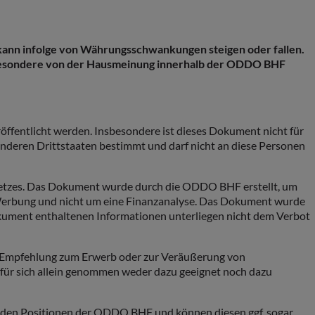
 kann infolge von Währungsschwankungen steigen oder fallen.
sbesondere von der Hausmeinung innerhalb der ODDO BHF
röffentlicht werden. Insbesondere ist dieses Dokument nicht für
nderen Drittstaaten bestimmt und darf nicht an diese Personen
etzes. Das Dokument wurde durch die ODDO BHF erstellt, um
m Werbung und nicht um eine Finanzanalyse. Das Dokument wurde
Dokument enthaltenen Informationen unterliegen nicht dem Verbot
e Empfehlung zum Erwerb oder zur Veräußerung von
 für sich allein genommen weder dazu geeignet noch dazu
t den Positionen der ODDO BHF und können diesen ggf. sogar