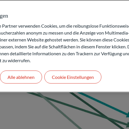
f April 2025 für den S&P 500-Index zum Jahresschluss 2025
ngen
artner verwenden Cookies, um die reibungslose Funktionsweise
esucherzahlen anonym zu messen und die Anzeige von Multimedia-
einer externen Website gehostet werden. Sie können diese Cookie
assen, indem Sie auf die Schaltflächen in diesem Fenster klicken. 
 Ihnen detaillierte Informationen zu den Trackern zur Verfügung un
t zu widerrufen.
Alle ablehnen
Cookie Einstellungen