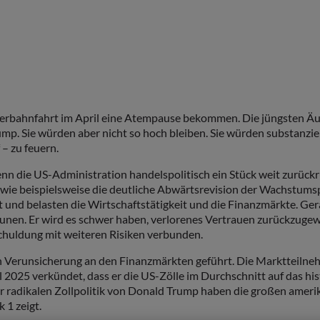
Achterbahnfahrt im April eine Atempause bekommen. Die jüngsten
p. Sie würden aber nicht so hoch bleiben. Sie würden substanziell
– zu feuern.
 die US-Administration handelspolitisch ein Stück weit zurückrude
h, wie beispielsweise die deutliche Abwärtsrevision der Wachstu
t und belasten die Wirtschaftstätigkeit und die Finanzmärkte. Ger
aunen. Er wird es schwer haben, verlorenes Vertrauen zurückzugew
chuldung mit weiteren Risiken verbunden.
en Verunsicherung an den Finanzmärkten geführt. Die Marktteilne
l 2025 verkündet, dass er die US-Zölle im Durchschnitt auf das h
er radikalen Zollpolitik von Donald Trump haben die großen amer
 1 zeigt.