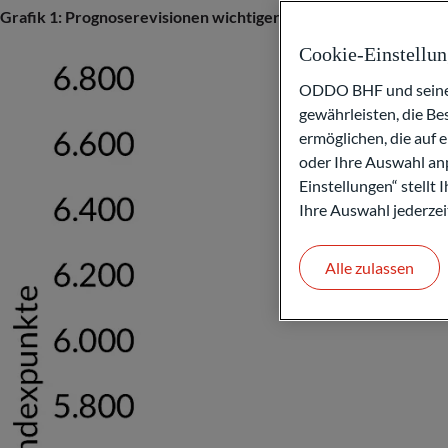
Grafik 1: Prognoserevisionen wichtiger US-Broker von März au
Cookie-Einstellu
ODDO BHF und seine P
gewährleisten, die B
ermöglichen, die auf 
oder Ihre Auswahl anp
Einstellungen“ stellt
Ihre Auswahl jederzei
Alle zulassen