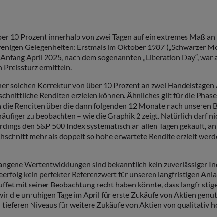
ber 10 Prozent innerhalb von zwei Tagen auf ein extremes Maß an
 wenigen Gelegenheiten: Erstmals im Oktober 1987 („Schwarzer M
fang April 2025, nach dem sogenannten „Liberation Day“, war also
Preissturz ermitteln.
r solchen Korrektur von über 10 Prozent an zwei Handelstagen Ak
chnittliche Renditen erzielen können. Ähnliches gilt für die Phas
 die Renditen über die dann folgenden 12 Monate nach unseren Be
t häufiger zu beobachten – wie die Graphik 2 zeigt. Natürlich dar
lerdings den S&P 500 Index systematisch an allen Tagen gekauft, a
hschnitt mehr als doppelt so hohe erwartete Rendite erzielt werd
gangene Wertentwicklungen sind bekanntlich kein zuverlässiger I
eerfolg kein perfekter Referenzwert für unseren langfristigen An
ffet mit seiner Beobachtung recht haben könnte, dass langfristig
 die unruhigen Tage im April für erste Zukäufe von Aktien genutz
n tieferen Niveaus für weitere Zukäufe von Aktien von qualitativ