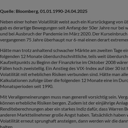
Quelle: Bloomberg, 01.01.1990-24.04.2025
Neben einer hohen Volatilität weist auch ein Kursrückgang von ü
gab es derartige Bewegungen seit Anfang der 50er Jahre nur bei
und bei Ausbruch der Pandemie im März 2020. Der Kurseinbruch An
vergangenen 75 Jahre überhaupt nur 6-mal einen derart extremen 
Hätte man trotz anhaltend schwacher Märkte am zweiten Tage eine
folgenden 12 Monate überdurchschnittliche, teils weit überdurchs
Kaufzeitpunkts zu Beginn der Finanzkrise im Oktober 2008 wären
Fällen hoch zweistellig. Ein Anstieg des VIX-Index auf über 30 is
Volatilität mit erheblichen Risiken verbunden sind. Hätte man al
Kalkulationen zufolge über die folgenden 12 Monate eine im Durc
Monatsperioden seit 1990.
Mit Verallgemeinerungen muss man generell vorsichtig sein. Ver
können erhebliche Risiken bergen. Zudem ist der einjährige Anlag
Renditeberechnungen aber ein starkes Indiz dafür, dass Warren Bu
anderen Marktteilnehmer große Angst haben. Tatsächlich haben wir
Volatilität erneut sprunghaft ansteigen, dann werden wir die dan
halten.