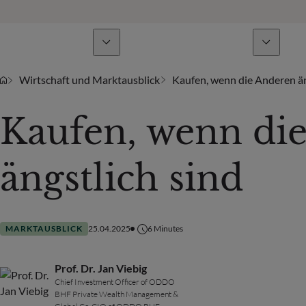
Geschäftsbereiche
Nachrichten & Analysen
Wirtschaft und Marktausblick
Kaufen, wenn die Anderen än
Kaufen, wenn di
ängstlich sind
MARKTAUSBLICK
25.04.2025
6
Minutes
Prof. Dr. Jan Viebig
Chief Investment Officer of ODDO
BHF Private Wealth Management &