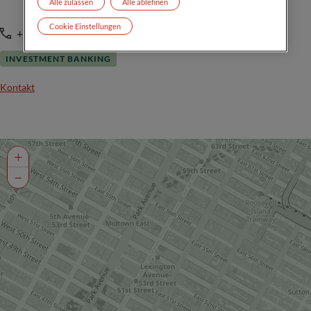
Alle zulassen
Alle ablehnen
Cookie Einstellungen
+1 (212) 481 4002
INVESTMENT BANKING
Kontakt
+
−