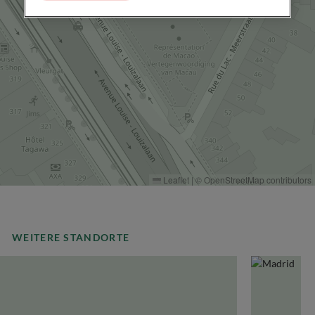
Leaflet
|
©
OpenStreetMap
contributors
WEITERE STANDORTE