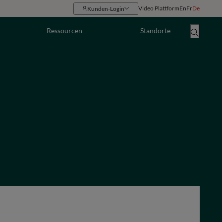
Video Plattform
En
Fr
De
Kunden-Login
Ressourcen
Standorte