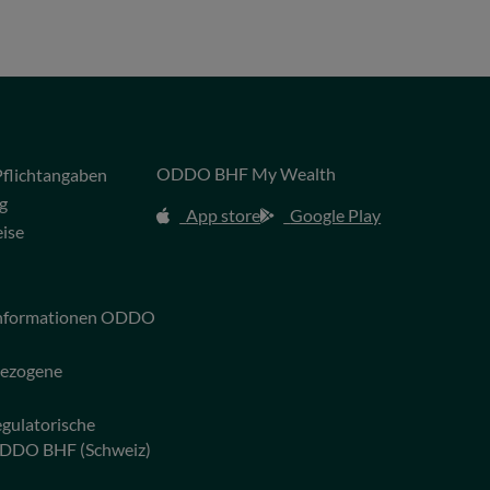
ODDO BHF My Wealth
flichtangaben
g
App store
Google Play
eise
 Informationen ODDO
bezogene
egulatorische
ODDO BHF (Schweiz)