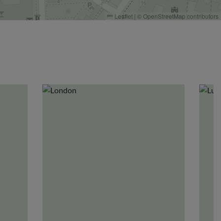
Leaflet
|
©
OpenStreetMap
contributors