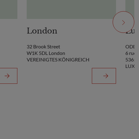
London
Lu
32 Brook Street
ODDO 
W1K 5DL London
6 rue 
VEREINIGTES KÖNIGREICH
5365 
LUXE