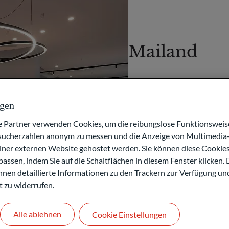
Mailand
Piazza del Liberty 2
20121 Mailand
ngen
ITALIEN
artner verwenden Cookies, um die reibungslose Funktionsweise
+39 02 45 7209 5366
esucherzahlen anonym zu messen und die Anzeige von Multimedia-
einer externen Website gehostet werden. Sie können diese Cookie
ASSET MANAGEMENT
assen, indem Sie auf die Schaltflächen in diesem Fenster klicken. 
 Ihnen detaillierte Informationen zu den Trackern zur Verfügung un
Kontakt
t zu widerrufen.
Alle ablehnen
Cookie Einstellungen