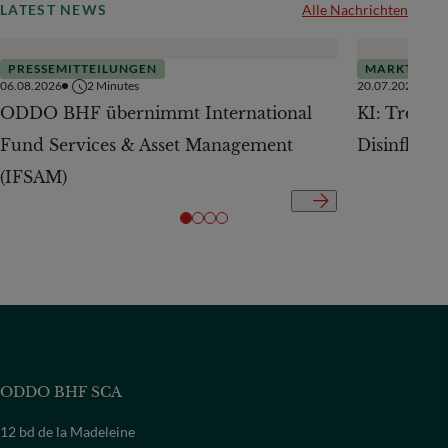
LATEST NEWS
Alle Nachrichten
PRESSEMITTEILUNGEN
MARKTAUSB
06.08.2026
2
Minutes
20.07.2026
ODDO BHF übernimmt International
KI: Treiber
Fund Services & Asset Management
Disinflatio
(IFSAM)
ODDO BHF SCA
12 bd de la Madeleine