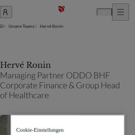
De
Unsere Teams
Hervé Ronin
Hervé Ronin
Managing Partner ODDO BHF
Corporate Finance & Group Head
of Healthcare
Cookie-Einstellungen