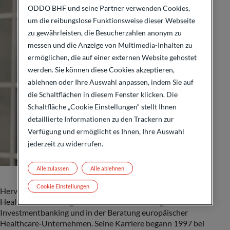
ODDO BHF und seine Partner verwenden Cookies,
um die reibungslose Funktionsweise dieser Webseite
zu gewährleisten, die Besucherzahlen anonym zu
messen und die Anzeige von Multimedia-Inhalten zu
ermöglichen, die auf einer externen Website gehostet
werden. Sie können diese Cookies akzeptieren,
ablehnen oder Ihre Auswahl anpassen, indem Sie auf
die Schaltflächen in diesem Fenster klicken. Die
Schaltfläche „Cookie Einstellungen“ stellt Ihnen
detaillierte Informationen zu den Trackern zur
Verfügung und ermöglicht es Ihnen, Ihre Auswahl
jederzeit zu widerrufen.
Alle zulassen
Alle ablehnen
Cookie Einstellungen
Hervé Ronin ist Managing Partner und Group Head of
Healthcare. Er verfügt über 30 Jahre Erfahrung im
Investmentbanking und in der Beratung europäischer
Healthcare‑Unternehmen. Seine Karriere begann 1997 bei