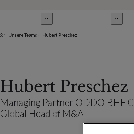
Geschäftsbereiche
Nachrichten & Analysen
Unsere Teams
Hubert Preschez
Hubert Preschez
Managing Partner ODDO BHF Co
Global Head of M&A