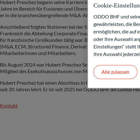
Hubert Preschez begann seine Karriere im Bereich Mergers & Acq
Cookie-Einstellu
Jahre im Bereich für Fusionen und Übernahmen für Industrieunte
er in die branchenübergreifende M&A-Abteilung in Paris wechselt
ODDO BHF und seine P
gewährleisten, die B
Anschließend folgten Stationen bei der Société Générale, wo er al
ermöglichen, die auf 
Frankreich die Abteilung Corporate Finance France (M&A und ECM
oder Ihre Auswahl anp
für französische Großkunden tätig war. Bei der HSBC leitete er d
Einstellungen“ stellt
(M&A, ECM, Structured Finance, Derivatives, Rating Advisory und
Mitarbeiterinnen und Mitarbeitern.
Ihre Auswahl jederzei
Bis August 2024 war Hubert Preschez Senior Partner von Jean-Ma
Mitglied des Exekutivausschusses von Mediobanca IB.
Alle zulassen
Hubert Preschez hat einen Abschluss in Rechtswissenschaften der 
seit 20 Jahren lehrt. Er ist seit 2025 bei ODDO BHF als Global He
Kontakt