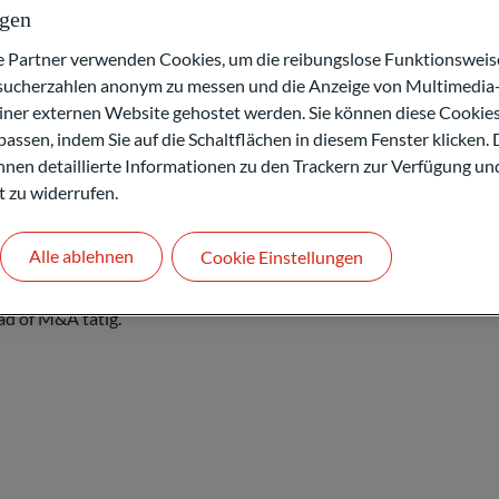
uisitions bei BNP Paribas. Danach war er 11
ngen
rnehmen bei J.P. Morgan in London tätig, bevor
e.
artner verwenden Cookies, um die reibungslose Funktionsweise
esucherzahlen anonym zu messen und die Anzeige von Multimedia-
s Leiter der Abteilung Mergers & Acquisitions in
einer externen Website gehostet werden. Sie können diese Cookie
) aufbaute und gleichzeitig als Senior Banker
assen, indem Sie auf die Schaltflächen in diesem Fenster klicken. 
ie französischen Investment Banking Teams
 Ihnen detaillierte Informationen zu den Trackern zur Verfügung un
 Senior Coverage) mit mehr als 90
t zu widerrufen.
rie Messier bei Messier & Associés und
Alle ablehnen
Cookie Einstellungen
Universität Paris V und der Sciences Po, wo er
ad of M&A tätig.