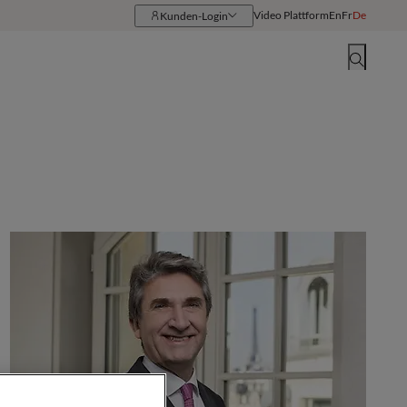
Video Plattform
En
Fr
De
Kunden-Login
Ressourcen
Standorte