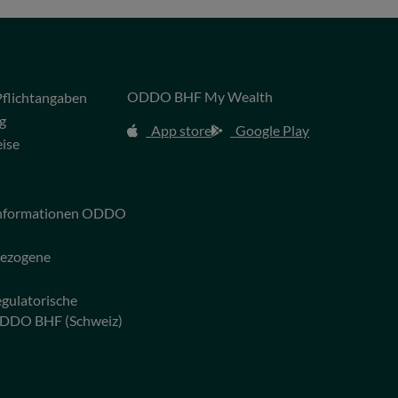
ODDO BHF My Wealth
flichtangaben
g
App store
Google Play
eise
 Informationen ODDO
bezogene
egulatorische
ODDO BHF (Schweiz)