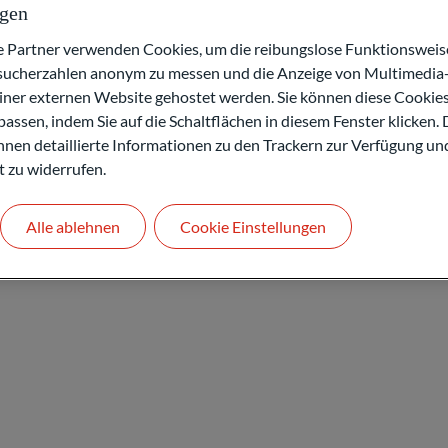
nce und verantwortet als Head of M&A Austria
ngen
Osteuropa. Er verfügt über umfassende Erfahrung
in den Bereichen Konsumgüter, Healthcare und
artner verwenden Cookies, um die reibungslose Funktionsweise
esucherzahlen anonym zu messen und die Anzeige von Multimedia-
einer externen Website gehostet werden. Sie können diese Cookie
er sich auf Transaktionen in den Bereichen
assen, indem Sie auf die Schaltflächen in diesem Fenster klicken. 
Consumer-Coverage-Team auf und wurde 2014 zum
 Ihnen detaillierte Informationen zu den Trackern zur Verfügung un
ie M&A-Aktivitäten von RBI mit acht Standorten
t zu widerrufen.
stalt BV und wechselte Anfang 1999 zu Ernst &
I-Sektor in Österreich sowie in der CEE-Region
Alle ablehnen
Cookie Einstellungen
occoni sowie ein Doktorat in