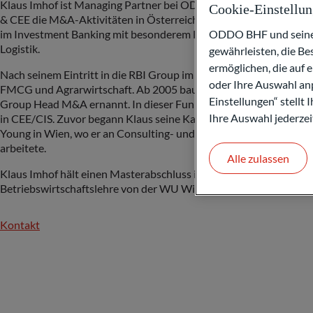
Klaus Imhof ist Managing Partner bei ODDO BHF Corporate Fina
Cookie-Einstellu
& CEE die M&A-Aktivitäten in Österreich sowie in Zentral- und 
im Investment Banking mit besonderem Fokus auf Transaktionen 
ODDO BHF und seine P
Logistik.
gewährleisten, die B
ermöglichen, die auf 
Nach seinem Eintritt in die RBI Group im Jahr 2002 spezialisierte 
oder Ihre Auswahl anp
FMCG und Agrarwirtschaft. Ab 2005 baute er erfolgreich das 
Einstellungen“ stellt
Group Head M&A ernannt. In dieser Funktion verantwortete er d
Ihre Auswahl jederzei
in CEE/CIS. Zuvor begann Klaus seine Karriere 1996 bei Creditan
Young in Wien, wo er an Consulting- und Advisory-Mandaten im F
arbeitete.
Alle zulassen
Klaus Imhof hält einen Masterabschluss in Finance von der SDA B
Betriebswirtschaftslehre von der WU Wien.
Kontakt