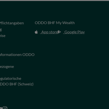
ODDO BHF My Wealth
flichtangaben
g
App store
Google Play
eise
 Informationen ODDO
bezogene
egulatorische
ODDO BHF (Schweiz)