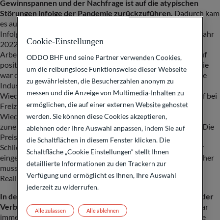
Gewinnspannen und der Nachfrage ist auf die atypischen
Störungen infolge der Pandemie zurückzuführen.
Dadurch kam
es auf dem Arbeitsmarkt zu einem Mangel an Arbeitskräften.
Infolgedessen stellten die Unternehmen sogar noch im Frühjahr
Cookie-Einstellungen
2022, als die Erholung bereits an Schwung verlor, weiterhin
Arbeitskräfte ein. Parallel dazu mussten die Unternehmen auf
ODDO BHF und seine Partner verwenden Cookies,
positive Nachfrageschocks reagieren. Zu Beginn der Pandemie
um die reibungslose Funktionsweise dieser Webseite
war die Nachfrage nach Fertigerzeugnissen hoch, wodurch die
zu gewährleisten, die Besucherzahlen anonym zu
Industrie und die Logistik unter Druck gerieten. In der
messen und die Anzeige von Multimedia-Inhalten zu
Wiederöffnungsphase herrschte dann starker Nachholbedarf bei
ermöglichen, die auf einer externen Website gehostet
Freizeit-, Gastronomie- und Tourismusangeboten. Durch die
Wiederholung dieser Schocks reagierte die Nachfrage
werden. Sie können diese Cookies akzeptieren,
zunehmend weniger elastisch gegenüber Preissteigerungen. Die
ablehnen oder Ihre Auswahl anpassen, indem Sie auf
Preissetzungsmacht der Unternehmen hat zugenommen.
die Schaltflächen in diesem Fenster klicken. Die
Schließlich wirkte als Puffer, dass die Haushalte aufgrund der
Schaltfläche „Cookie Einstellungen“ stellt Ihnen
eingeschränkten Mobilität Ersparnisse angehäuft hatten. Daher
detaillierte Informationen zu den Trackern zur
mussten sie ihre Ausgaben nicht einschränken, obwohl die
Verfügung und ermöglicht es Ihnen, Ihre Auswahl
Reallöhne sanken.
jederzeit zu widerrufen.
In den nächsten Quartalen wird die Widerstandsfähigkeit der
Verbraucher auf eine harte Probe gestellt.
Erstens sind zwar
Alle zulassen
Alle ablehnen
immer noch reichlich Sparüberschüsse vorhanden, doch diese