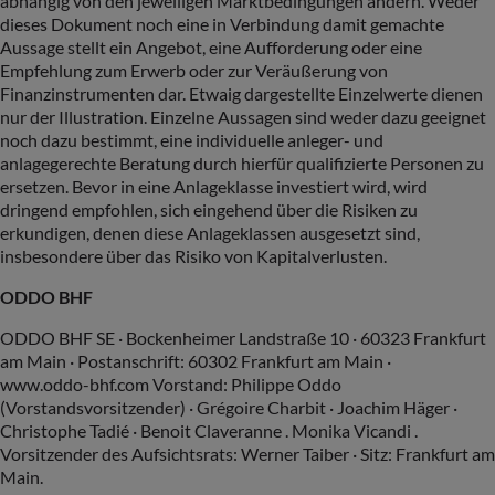
abhängig von den jeweiligen Marktbedingungen ändern. Weder
dieses Dokument noch eine in Verbindung damit gemachte
Aussage stellt ein Angebot, eine Aufforderung oder eine
Empfehlung zum Erwerb oder zur Veräußerung von
Finanzinstrumenten dar. Etwaig dargestellte Einzelwerte dienen
nur der Illustration. Einzelne Aussagen sind weder dazu geeignet
noch dazu bestimmt, eine individuelle anleger- und
anlagegerechte Beratung durch hierfür qualifizierte Personen zu
ersetzen. Bevor in eine Anlageklasse investiert wird, wird
dringend empfohlen, sich eingehend über die Risiken zu
erkundigen, denen diese Anlageklassen ausgesetzt sind,
insbesondere über das Risiko von Kapitalverlusten.
ODDO BHF
ODDO BHF SE · Bockenheimer Landstraße 10 · 60323 Frankfurt
am Main · Postanschrift: 60302 Frankfurt am Main ·
www.oddo-bhf.com Vorstand: Philippe Oddo
(Vorstandsvorsitzender) · Grégoire Charbit · Joachim Häger ·
Christophe Tadié · Benoit Claveranne . Monika Vicandi .
Vorsitzender des Aufsichtsrats: Werner Taiber · Sitz: Frankfurt am
Main.