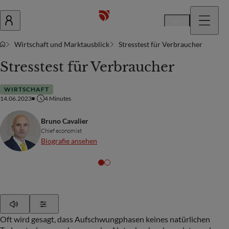
De
Wirtschaft und Marktausblick
Stresstest für Verbraucher
Stresstest für Verbraucher
WIRTSCHAFT
14.06.2023
4
Minutes
Bruno Cavalier
Chief economist
Biografie ansehen
Play
Show Settings
Oft wird gesagt, dass Aufschwungphasen keines natürlichen