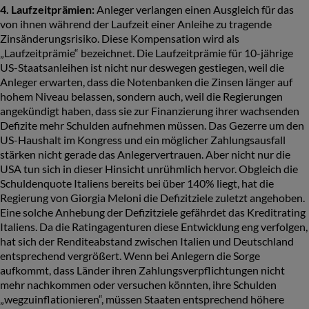
4. Laufzeitprämien:
Anleger verlangen einen Ausgleich für das
von ihnen während der Laufzeit einer Anleihe zu tragende
Zinsänderungsrisiko. Diese Kompensation wird als
„Laufzeitprämie“ bezeichnet. Die Laufzeitprämie für 10-jährige
US-Staatsanleihen ist nicht nur deswegen gestiegen, weil die
Anleger erwarten, dass die Notenbanken die Zinsen länger auf
hohem Niveau belassen, sondern auch, weil die Regierungen
angekündigt haben, dass sie zur Finanzierung ihrer wachsenden
Defizite mehr Schulden aufnehmen müssen. Das Gezerre um den
US-Haushalt im Kongress und ein möglicher Zahlungsausfall
stärken nicht gerade das Anlegervertrauen. Aber nicht nur die
USA tun sich in dieser Hinsicht unrühmlich hervor. Obgleich die
Schuldenquote Italiens bereits bei über 140% liegt, hat die
Regierung von Giorgia Meloni die Defizitziele zuletzt angehoben.
Eine solche Anhebung der Defizitziele gefährdet das Kreditrating
Italiens. Da die Ratingagenturen diese Entwicklung eng verfolgen,
hat sich der Renditeabstand zwischen Italien und Deutschland
entsprechend vergrößert. Wenn bei Anlegern die Sorge
aufkommt, dass Länder ihren Zahlungsverpflichtungen nicht
mehr nachkommen oder versuchen könnten, ihre Schulden
„wegzuinflationieren“, müssen Staaten entsprechend höhere