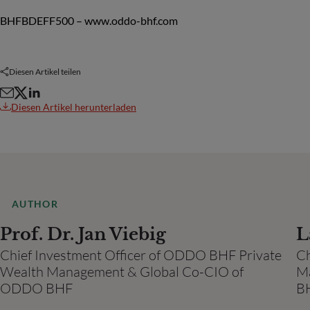
BHFBDEFF500 – www.oddo-bhf.com
Diesen Artikel teilen
Diesen Artikel herunterladen
AUTHOR
Prof. Dr. Jan Viebig
L
Chief Investment Officer of ODDO BHF Private
Ch
Wealth Management & Global Co-CIO of
M
ODDO BHF
B