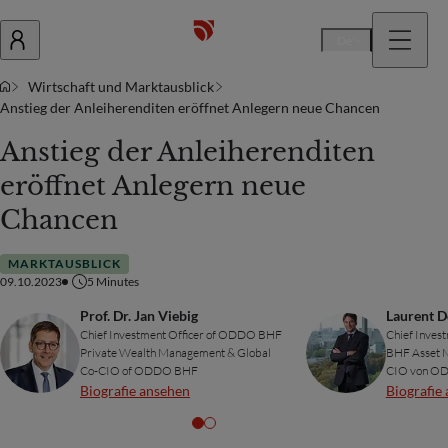
De
Wirtschaft und Marktausblick
Anstieg der Anleiherenditen eröffnet Anlegern neue Chancen
Anstieg der Anleiherenditen
eröffnet Anlegern neue
Chancen
MARKTAUSBLICK
09.10.2023
5
Minutes
Prof. Dr. Jan Viebig
Laurent D
Chief Investment Officer of ODDO BHF
Chief Inves
Private Wealth Management & Global
BHF Asset 
Co-CIO of ODDO BHF
CIO von O
Biografie ansehen
Biografie