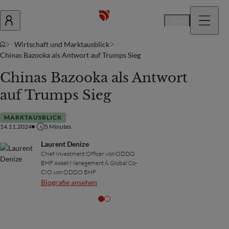
De
Wirtschaft und Marktausblick
Chinas Bazooka als Antwort auf Trumps Sieg
Chinas Bazooka als Antwort
auf Trumps Sieg
MARKTAUSBLICK
14.11.2024
5
Minutes
Laurent Denize
Chief Investment Officer von ODDO
BHF Asset Management & Global Co-
CIO von ODDO BHF
Biografie ansehen