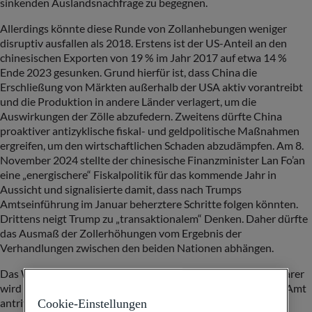
sinkenden Auslandsnachfrage zu begegnen.
Allerdings könnte diese Runde von Zollanhebungen weniger
disruptiv ausfallen als 2018. Erstens ist der US-Anteil an den
chinesischen Exporten von 19 % im Jahr 2017 auf etwa 14 %
Ende 2023 gesunken. Grund hierfür ist, dass China die
Erschließung von Märkten außerhalb der USA aktiv vorantreibt
und die Produktion in andere Länder verlagert, um die
Auswirkungen der Zölle abzufedern. Zweitens dürfte China
proaktiver antizyklische fiskal- und geldpolitische Maßnahmen
ergreifen, um den wirtschaftlichen Schaden abzudämpfen. Am 8.
November 2024 stellte der chinesische Finanzminister Lan Fo’an
eine „energischere“ Fiskalpolitik für das kommende Jahr in
Aussicht und signalisierte damit, dass nach Trumps
Amtseinführung im Januar beherztere Schritte folgen könnten.
Drittens neigt Trump zu „transaktionalem“ Denken. Daher dürfte
das Ausmaß der Zollerhöhungen vom Ergebnis der
Verhandlungen zwischen den beiden Nationen abhängen.
Das Wahlergebnis vom 6. November ist nur der erste Akt. Klarer
wird die Lage, wenn der neue Präsident im Januar 2025 sein Amt
antritt und die wichtigsten Mitglieder seiner Administration
Cookie-Einstellungen