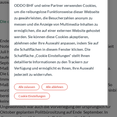
auswählt.
ODDO BHF und seine Partner verwenden Cookies,
um die reibungslose Funktionsweise dieser Webseite
zu gewährleisten, die Besucherzahlen anonym zu
Die chinesische Regierung packt ihre Bazooka aus
messen und die Anzeige von Multimedia-Inhalten zu
ermöglichen, die auf einer externen Website gehostet
werden. Sie können diese Cookies akzeptieren,
Ende September, kurz nach der ersten Zinssenkung der US-
ablehnen oder Ihre Auswahl anpassen, indem Sie auf
Notenbank, änderte China seinen politischen Kurs deutlich. Seit
die Schaltflächen in diesem Fenster klicken. Die
Juli hatten Ökonomen die Wachstumsprognosen für das
Schaltfläche „Cookie Einstellungen“ stellt Ihnen
laufende Jahr kontinuierlich nach unten korrigiert. Ende
detaillierte Informationen zu den Trackern zur
September reagierte die Zentralbank mit einer Reihe von
Maßnahmen auf das anhaltend schwache Wachstum in China.
Verfügung und ermöglicht es Ihnen, Ihre Auswahl
Die Leitzinsen wurden gesenkt, auch für bestehende
jederzeit zu widerrufen.
Immobilienkredite. Außerdem wurden außerordentliche
Maßnahmen ergriffen, um die Aktienmärkte zu stabilisieren. So
Alle zulassen
Alle ablehnen
wurde eine „Kreditfazilität“ in Höhe von 800 Milliarden Renminbi
bereitgestellt, mit der Unternehmen und Finanzinstitute, die
Cookie Einstellungen
keine Banken sind, den Kauf von Aktien finanzieren können.
Ungewöhnlich war auch die Vorverlegung der ursprünglich für
Oktober geplanten Politbürositzung auf Ende September. In