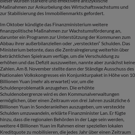
dieser wurden stärkere und effektivere antizyklische
Maßnahmen zur Ankurbelung des Wirtschaftswachstums und
zur Stabilisierung des Immobilienmarkts gefordert.
Im Oktober kündigte das Finanzministerium weitere
finanzpolitische Maßnahmen zur Wachstumsförderung an,
darunter ein Programm zur Unterstützung der Kommunen zum
Abbau ihrer außerbilanziellen oder „versteckten“ Schulden. Das
Ministerium betonte, dass die Zentralregierung weiterhin über
beträchtlichen Spielraum verfüge, um die Verschuldung zu
erhöhen und das Defizit auszuweiten, nannte aber zunächst keine
Zahlen. Am 8. November stellte dann der Ständige Ausschuss des
Nationalen Volkskongresses ein Konjunkturpaket in Höhe von 10
Billionen Yuan (mehr als erwartet) vor, um die
Schuldenproblematik anzugehen. Die erhöhte
Schuldenobergrenze wird es den Kommunalverwaltungen
ermöglichen, über einen Zeitraum von drei Jahren zusätzliche 6
Billionen Yuan in Sonderanleihen auszugeben, um versteckte
Schulden umzuwandeln, erklärte Finanzminister Lan. Er fügte
hinzu, dass die regionalen Behörden in der Lage sein werden,
weitere 4 Billionen Yuan im Rahmen einer speziellen lokalen
Kreditquote zu mobilisieren, die jedes Jahr über einen Zeitraum