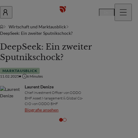
De
Wirtschaft und Marktausblick
DeepSeek: Ein zweiter Sputnikschock?
DeepSeek: Ein zweiter
Sputnikschock?
MARKTAUSBLICK
11.02.2025
6
Minutes
Laurent Denize
Chief Investment Officer von ODDO
BHF Asset Management & Global Co-
CIO von ODDO BHF
Biografie ansehen