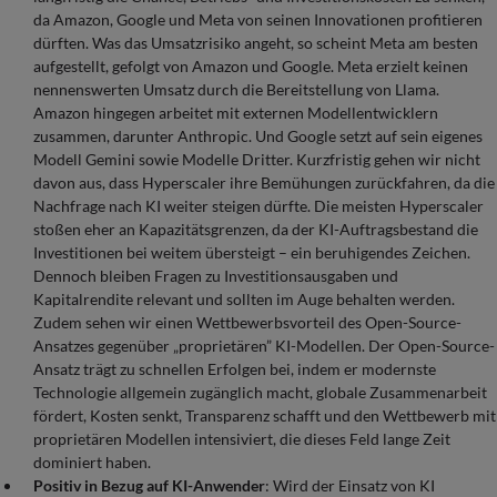
da Amazon, Google und Meta von seinen Innovationen profitieren
dürften. Was das Umsatzrisiko angeht, so scheint Meta am besten
aufgestellt, gefolgt von Amazon und Google. Meta erzielt keinen
nennenswerten Umsatz durch die Bereitstellung von Llama.
Amazon hingegen arbeitet mit externen Modellentwicklern
zusammen, darunter Anthropic. Und Google setzt auf sein eigenes
Modell Gemini sowie Modelle Dritter. Kurzfristig gehen wir nicht
davon aus, dass Hyperscaler ihre Bemühungen zurückfahren, da die
Nachfrage nach KI weiter steigen dürfte. Die meisten Hyperscaler
stoßen eher an Kapazitätsgrenzen, da der KI-Auftragsbestand die
Investitionen bei weitem übersteigt – ein beruhigendes Zeichen.
Dennoch bleiben Fragen zu Investitionsausgaben und
Kapitalrendite relevant und sollten im Auge behalten werden.
Zudem sehen wir einen Wettbewerbsvorteil des Open-Source-
Ansatzes gegenüber „proprietären” KI-Modellen. Der Open-Source-
Ansatz trägt zu schnellen Erfolgen bei, indem er modernste
Technologie allgemein zugänglich macht, globale Zusammenarbeit
fördert, Kosten senkt, Transparenz schafft und den Wettbewerb mit
proprietären Modellen intensiviert, die dieses Feld lange Zeit
dominiert haben.
Positiv in Bezug auf KI-Anwender
: Wird der Einsatz von KI