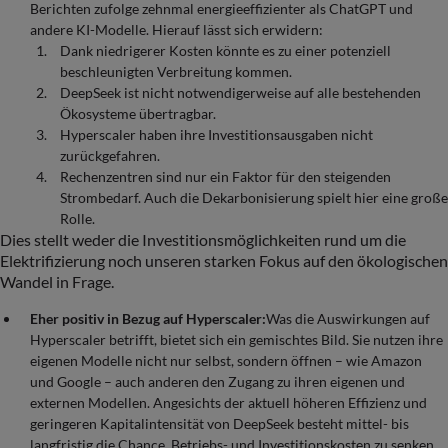
Berichten zufolge zehnmal energieeffizienter als ChatGPT und
andere KI-Modelle. Hierauf lässt sich erwidern:
Dank niedrigerer Kosten könnte es zu einer potenziell
beschleunigten Verbreitung kommen.
DeepSeek ist nicht notwendigerweise auf alle bestehenden
Ökosysteme übertragbar.
Hyperscaler haben ihre Investitionsausgaben nicht
zurückgefahren.
Rechenzentren sind nur ein Faktor für den steigenden
Strombedarf. Auch die Dekarbonisierung spielt hier eine große
Rolle.
Dies stellt weder die Investitionsmöglichkeiten rund um die
Elektrifizierung noch unseren starken Fokus auf den ökologischen
Wandel in Frage.
Eher positiv in Bezug auf Hyperscaler:
Was die Auswirkungen auf
Hyperscaler betrifft, bietet sich ein gemischtes Bild. Sie nutzen ihre
eigenen Modelle nicht nur selbst, sondern öffnen – wie Amazon
und Google – auch anderen den Zugang zu ihren eigenen und
externen Modellen. Angesichts der aktuell höheren Effizienz und
geringeren Kapitalintensität von DeepSeek besteht mittel- bis
langfristig die Chance, Betriebs- und Investitionskosten zu senken,