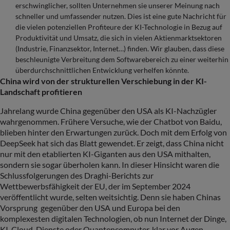
erschwinglicher, sollten Unternehmen sie unserer Meinung nach
schneller und umfassender nutzen. Dies ist eine gute Nachricht für
die vielen potenziellen Profiteure der KI-Technologie in Bezug auf
Produktivität und Umsatz, die sich in vielen Aktienmarktsektoren
(Industrie, Finanzsektor, Internet…) finden. Wir glauben, dass diese
beschleunigte Verbreitung dem Softwarebereich zu einer weiterhin
überdurchschnittlichen Entwicklung verhelfen könnte.
China wird von der strukturellen Verschiebung in der KI-
Landschaft profitieren
Jahrelang wurde China gegenüber den USA als KI-Nachzügler
wahrgenommen. Frühere Versuche, wie der Chatbot von Baidu,
blieben hinter den Erwartungen zurück. Doch mit dem Erfolg von
DeepSeek hat sich das Blatt gewendet. Er zeigt, dass China nicht
nur mit den etablierten KI-Giganten aus den USA mithalten,
sondern sie sogar überholen kann. In dieser Hinsicht waren die
Schlussfolgerungen des Draghi-Berichts zur
Wettbewerbsfähigkeit der EU, der im September 2024
veröffentlicht wurde, selten weitsichtig. Denn sie haben Chinas
Vorsprung gegenüber den USA und Europa bei den
komplexesten digitalen Technologien, ob nun Internet der Dinge,
KI, Cloud-Dienste oder Quantencomputer, klar vor Augen