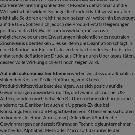
stärkere Verbreitung sinkenden KI-Kosten deflationär auf die
Weltwirtschaft wirken. Solange die Produktivitätsgewinne aber
nicht alle Sektoren erreicht haben, setzen wir weiterhin bevorzugt
auf die USA. Sollten sich jedoch die Produktivitätssteigerungen
positiv auf das US-Wachstum auswirken, müssen wir
möglicherweise unsere Erwartungen hinsichtlich des neutralen
Zinsniveaus überdenken … es sei denn die Disinflation schlägt in
eine Deflation um. Ein zentraler zu beobachtender Faktor ist der
anhaltende deflationäre Druck aus China durch Überkapazitäten,
dessen volle Wirkung sich erst noch zeigen wird.
Auf mikroökonomischer Ebene
erwarten wir, dass die allmählich
sinkenden Kosten für die Einführung von KI den
Produktivitätszyklus beschleunigen, was sich positiv auf die
Gewinnmargen auswirken dürfte, und zwar nicht nur bei US-
Aktien, sondern auch bei vielen KI-Unternehmen in Europa und
andernorts. Denkbar ist auch ein Upgrade-Zyklus bei
Konsumgütern, um die Möglichkeiten von KI besser ausschöpfen
zu können (Telefone, Autos, usw.). Allerdings könnten die
Gewinnmargen der derzeit führenden Technologieunternehmen
wie Nvidia, Alphabet, Meta oder Microsoft darunter leiden.