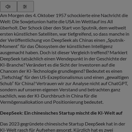
Play
Show Settings
Am Morgen des 4. Oktober 1957 schockierte eine Nachricht die
Welt: Die Sowjetunion hatte die USA im Wettlauf ins All
überholt. Der Schock über den Start von Sputnik, dem weltweit
ersten künstlichen Satelliten, war tiefgreifend, so dass manche in
der Veröffentlichung von DeepSeek als Chinas einen „Sputnik-
Moment“ für das Ökosystem der künstlichen Intelligenz
ausgemacht haben. Doch ist dieser Vergleich treffend? Markiert
DeepSeek tatsächlich einen Wendepunkt in der Geschichte der
KI-Branche? Verändert es die Sicht der Investoren auf die
Chancen der KI-Technologie grundlegend? Bedeutet es einen
„Tiefschlag“ für den US-Exzeptionalismus und einen „gewaltigen
Schub“ für China? Vertrauen wir zur Analyse nicht auf ChatGPT,
sondern auf unseren eigenen Verstand und betrachten ganz
sachlich, was der KI-Durchbruch in China für die
Vermögensallokation und Positionierung bedeutet.
DeepSeek: Ein chinesisches Startup mischt die KI-Welt auf
Das 2023 gegründete chinesische Startup DeepSeek hat in der
KI-Welt rasch für Aufsehen gesorgt. Kürzlich hat es zwei