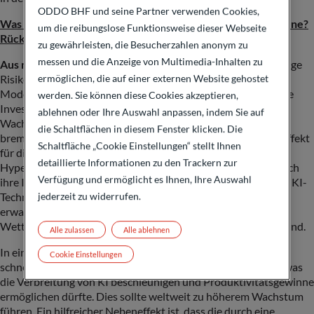
ODDO BHF und seine Partner verwenden Cookies,
Was bedeutet das auf makro- und mikroökonomischer Ebene?
um die reibungslose Funktionsweise dieser Webseite
Rückenwind oder Gegenwind?
zu gewährleisten, die Besucherzahlen anonym zu
messen und die Anzeige von Multimedia-Inhalten zu
Aus makroökonomischer Sicht
besteht das größte kurzfristige
ermöglichen, die auf einer externen Website gehostet
Risiko für das Wirtschaftswachstum darin, dass effizienteres
Modelltraining und kostengünstigere Rechenoperationen die
werden. Sie können diese Cookies akzeptieren,
Investitionen in KI-Infrastruktur senken und die steile
ablehnen oder Ihre Auswahl anpassen, indem Sie auf
Wachstumsrate im KI-Bereich, insbesondere in den USA,
die Schaltflächen in diesem Fenster klicken. Die
bremsen könnten. Manche Schätzungen beziffern den BIP-Effekt
Schaltfläche „Cookie Einstellungen“ stellt Ihnen
für die USA auf 0,1 bis 0,2 Prozentpunkte. Allerdings haben
detaillierte Informationen zu den Trackern zur
Hyperscaler (Microsoft, Meta, Amazon, Alphabet) erst kürzlich
Verfügung und ermöglicht es Ihnen, Ihre Auswahl
ihre Investitionspläne bestätigt. Von einer neuen, getesteten KI-
jederzeit zu widerrufen.
Technologie mit deutlich geringeren Entwicklungskosten
erwarten wir mittelfristig eine Neuordnung der aktuellen
Wettbewerbslandschaft und makroökonomischen Rückenwind.
Alle zulassen
Alle ablehnen
In einem solchen Szenario könnten sich die Vorteile von KI
Cookie Einstellungen
schneller und umfassender in der Weltwirtschaft entfalten, was
die Verbreitung von KI beschleunigen und Produktivitätsgewinne
ermöglichen dürfte. Dies sollte weltweit zu höherem Wachstum
führen. Ein hilfreicher Nebeneffekt ist, dass die durch eine