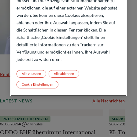
messen und die Anzeige von Multimedia-Inhalten zu
ermöglichen, die auf einer externen Website gehostet
werden. Sie können diese Cookies akzeptieren,
ablehnen oder Ihre Auswahl anpassen, indem Sie auf
die Schaltflächen in diesem Fenster klicken. Die
Schaltfläche „Cookie Einstellungen“ stellt Ihnen
detaillierte Informationen zu den Trackern zur
Verfügung und ermöglicht es Ihnen, Ihre Auswahl
jederzeit zu widerrufen.
Alle zulassen
Alle ablehnen
Kontakt
Cookie Einstellungen
LATEST NEWS
Alle Nachrichten
PRESSEMITTEILUNGEN
MARKTAUSB
06.08.2026
2
Minutes
20.07.2026
ODDO BHF übernimmt International
KI: Treiber