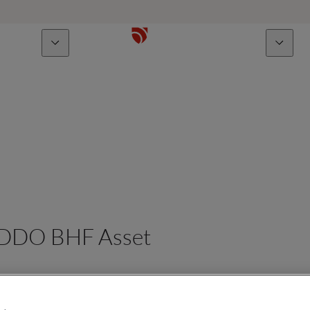
Über uns
Talente
 ODDO BHF Asset