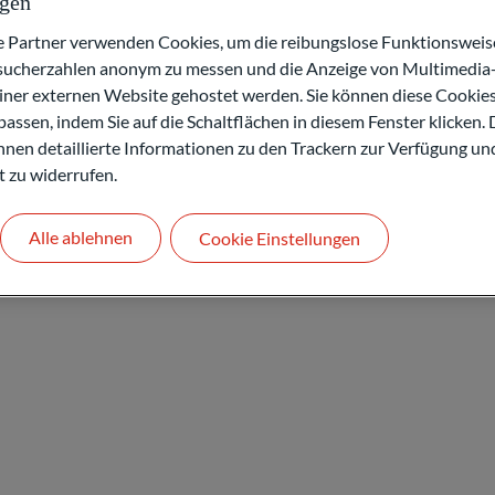
ngen
artner verwenden Cookies, um die reibungslose Funktionsweise
ment, IFAs and Asset Servicing zu ODDO BHF.
BHF Asset Management & ODDO BHF Private
esucherzahlen anonym zu messen und die Anzeige von Multimedia-
obal Head of Operations & Business
einer externen Website gehostet werden. Sie können diese Cookie
or sie zu ODDO BHF kam, war sie Rechtsanwältin
assen, indem Sie auf die Schaltflächen in diesem Fenster klicken. 
e Enforcement Committee bei der AMF.
 Ihnen detaillierte Informationen zu den Trackern zur Verfügung un
t zu widerrufen.
ie Wirtschaftsrecht der Universität Panthéon-
Alle ablehnen
Cookie Einstellungen