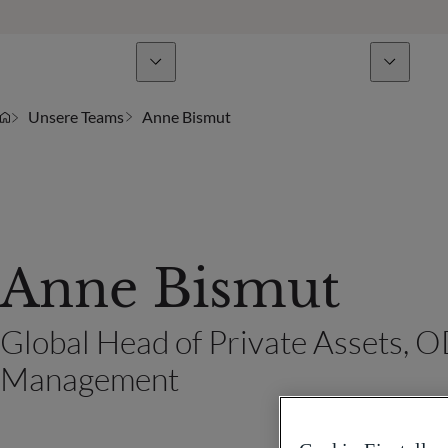
Geschäftsbereiche
Nachrichten & Analysen
Unsere Teams
Anne Bismut
Anne Bismut
Global Head of Private Assets,
Management