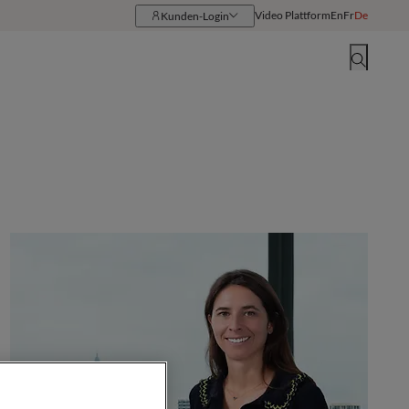
Video Plattform
En
Fr
De
Kunden-Login
Ressourcen
Standorte