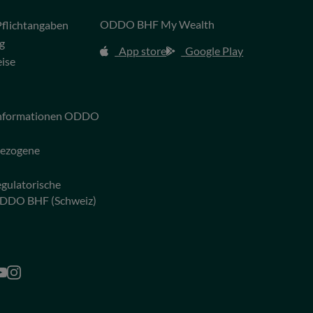
ODDO BHF My Wealth
flichtangaben
g
App store
Google Play
eise
 Informationen ODDO
bezogene
egulatorische
ODDO BHF (Schweiz)