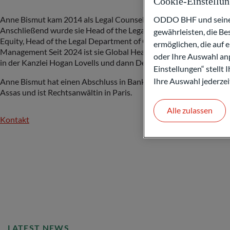
Cookie-Einstellu
ODDO BHF und seine P
Anne Bismut kam 2014 als Legal Counsel Private Wealth Manage
Anschließend wurde sie Head of the Legal Department ODDO 
gewährleisten, die B
Equity, Head of the Legal Department of ODDO BHF, und dann Gl
ermöglichen, die auf 
Management Seit 2024 ist sie Global Head of Private Assets Bev
oder Ihre Auswahl anp
in der Kanzlei Hogan Lovells und dann Deputy Rapporteur of th
Einstellungen“ stellt
Ihre Auswahl jederzei
Anne Bismut hat einen Abschluss in Banken- und Finanzrecht sow
Assas und ist Rechtsanwältin in Paris.
Alle zulassen
Kontakt
LATEST NEWS