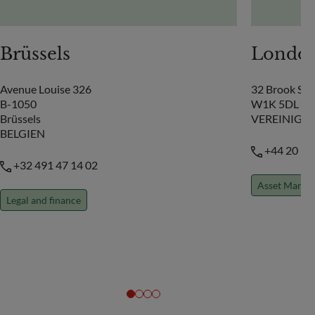
Brüssels
Londo
Avenue Louise 326
32 Brook Str
B-1050
W1K 5DL Lo
Brüssels
VEREINIGT
BELGIEN
+44 20 33
+32 491 47 14 02
Asset Manag
Legal and finance