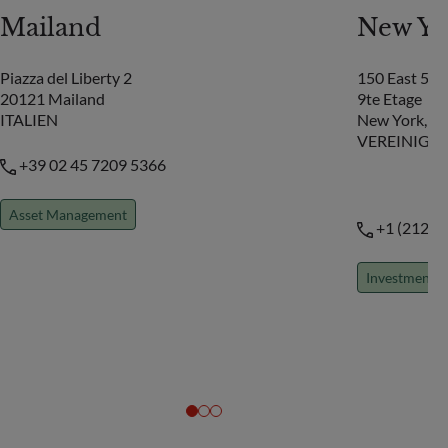
Mailand
New Yo
Piazza del Liberty 2
150 East 52n
20121 Mailand
9te Etage
ITALIEN
New York, N
VEREINIGTE
+39 02 45 7209 5366
Asset Management
+1 (212) 
Investment B