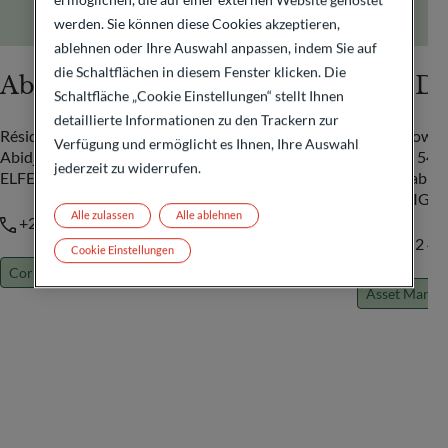
werden. Sie können diese Cookies akzeptieren,
ablehnen oder Ihre Auswahl anpassen, indem Sie auf
die Schaltflächen in diesem Fenster klicken. Die
Abidjan
Abu Dh
Schaltfläche „Cookie Einstellungen“ stellt Ihnen
detaillierte Informationen zu den Trackern zur
Résidence Perla, Appart 5A
Etihad Tower 
Verfügung und ermöglicht es Ihnen, Ihre Auswahl
Abidjan, Cocody Danga
P.O. Box 548
jederzeit zu widerrufen.
ELFENBEINKÜSTE
Abu Dhabi
VEREINIGTE
Alle zulassen
Alle ablehnen
+225 05 66 344 609
+971 2 40
Cookie Einstellungen
Corporate Banking
International Banking
Asset Manag