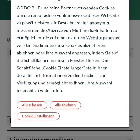
ODDO BHF und seine Partner verwenden Cookies,
um die reibungslose Funktionsweise dieser Webseite
zu gewährleisten, die Besucherzahlen anonym zu
messen und die Anzeige von Multimedia-Inhalten zu
ermöglichen, die auf einer externen Website gehostet
UNSERE KUNDEN
werden. Sie können diese Cookies akzeptieren,
Privatkundinnen und -kunden
ablehnen oder Ihre Auswahl anpassen, indem Sie auf
die Schaltflächen in diesem Fenster klicken. Die
Als strategische Beraterinnen und Berater, die sich durch
Schaltfläche „Cookie Einstellungen“ stellt Ihnen
Exzellenz und Kreativität auszeichnen, sind wir als
detaillierte Informationen zu den Trackern zur
Vermögensverwalter bestrebt, die Erwartungen unserer
Verfügung und ermöglicht es Ihnen, Ihre Auswahl
Kundinnen und Kunden zu übertreffen.
jederzeit zu widerrufen.
Weitere Informationen
Alle zulassen
Alle ablehnen
Cookie Einstellungen
Institutionelle Anleger