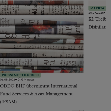
MARKTAUSB
20.07.2026
KI: Treiber
Disinflatio
PRESSEMITTEILUNGEN
06.08.2026
2
Minutes
ODDO BHF übernimmt International
Fund Services & Asset Management
(IFSAM)