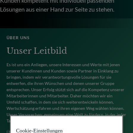
Kunden kompetent mit individuell passenden
Lösungen aus einer Hand zur Seite zu stehen.
ÜBER UNS
Unser Leitbild
Es ist uns ein Anliegen, unsere Interessen und Werte mit jenen
unserer Kundinnen und Kunden sowie Partner in Einklang zu
bringen, indem wir verantwortungsvolle Lösungen für sie
entwerfen, die ihren Wünschen und denen unserer Gruppe
entsprechen. Unser Erfolg stützt sich auf die Kompetenz unserer
Mitarbeiterinnen und Mitarbeiter. Daher möchten wir ein
Umfeld schaffen, in dem sie sich weiterentwickeln können,
Wertschätzung erfahren und ihren eigenen Weg wählen können.
Unser Versprechen: gemeinsam eine Welt zu fördern, in der jeder
Tag eine neue Chance bietet.
Cookie-Einstellungen
Über uns